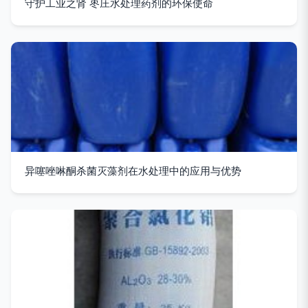
守护工业之肾 枣庄水处理药剂的环保使命
异噻唑啉酮杀菌灭藻剂在水处理中的应用与优势