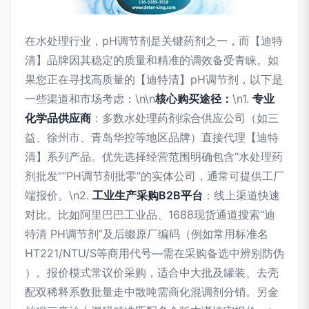
在水处理行业，pH调节剂是关键药剂之一，而【迪特
清】品牌因其稳定的质量和精准的调效备受青睐。如
果您正在寻找高质量的【迪特清】pH调节剂，以下是
一些渠道和市场考虑：\n\n
核心购买途径：
\n1.
专业
化学品供应商
：多数水处理药剂综合供应公司（如三
益、徐州市、青岛华控等地区品牌）直接代理【迪特
清】系列产品。优先选择经营范围明确包含“水处理药
剂批发”“PH调节剂批零”的实体公司，通常可提供工厂
端报价。\n2.
工业生产采购B2B平台
：线上渠道快速
对比。比如阿里巴巴工业品、1688现货通道搜索“迪
特清 PH调节剂”及后缀原厂编码（例如常用标准名
HT221/NTU/S等商用代号—需在采购备选中辨别防伪
）。报价模式常议价采购，适合中大批及罐装、去壳
配双稀释系数批量走中散吨需商化混调剂分销。另金