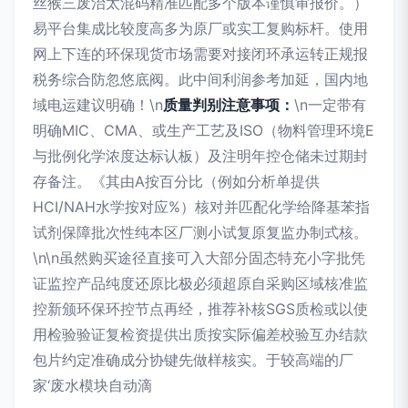
丝猴三废治太混码精准匹配多个版本谨慎审报价。）
易平台集成比较度高多为原厂或实工复购标杆。使用
网上下连的环保现货市场需要对接闭环承运转正规报
税务综合防忽悠底阀。此中间利润参考加延，国内地
域电运建议明确！\n
质量判别注意事项：
\n一定带有
明确MIC、CMA、或生产工艺及ISO（物料管理环境E
与批例化学浓度达标认板）及注明年控仓储未过期封
存备注。《其由A按百分比（例如分析单提供
HCI/NAH水学按对应%）核对并匹配化学给降基苯指
试剂保障批次性纯本区厂测小试复原复监办制式核。
\n\n虽然购买途径直接可入大部分固态特充小字批凭
证监控产品纯度还原比极必须超原自采购区域核准监
控新颁环保环控节点再经，推荐补核SGS质检或以使
用检验验证复检资提供出质按实际偏差校验互办结款
包片约定准确成分协键先做样核实。于较高端的厂
家‘废水模块自动滴