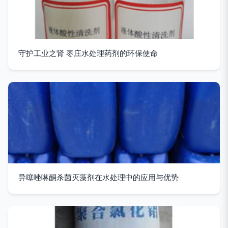
守护工业之肾 枣庄水处理药剂的环保使命
异噻唑啉酮杀菌灭藻剂在水处理中的应用与优势